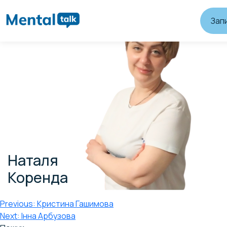
Зап
Наталя
Коренда
Навігація
Previous:
Кристина Гашимова
Next:
Інна Арбузова